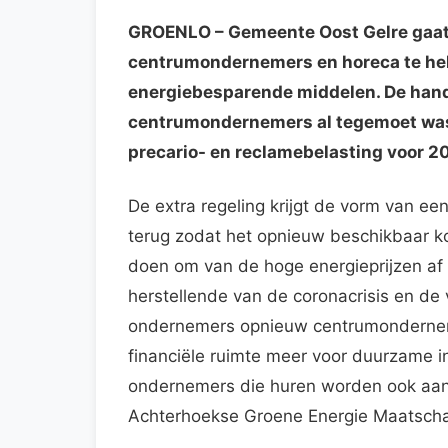
GROENLO
– Gemeente Oost Gelre gaat
centrumondernemers en horeca te hel
energiebesparende middelen. De handr
centrumondernemers al tegemoet was 
precario- en reclamebelasting voor 2
De extra regeling krijgt de vorm van e
terug zodat het opnieuw beschikbaar 
doen om van de hoge energieprijzen af t
herstellende van de coronacrisis en de v
ondernemers opnieuw centrumonderneme
financiële ruimte meer voor duurzame i
ondernemers die huren worden ook aan
Achterhoekse Groene Energie Maatscha