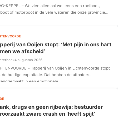
G-KEPPEL – We zien allemaal wel eens een roeiboot,
lboot of motorboot in de vele wateren die onze provincie
k…
HTENVOORDE
pperij van Ooijen stopt: ‘Met pijn in ons hart
men we afscheid’
hterhoek
4 augustus 2026
HTENVOORDE – Tapperij van Ooijen in Lichtenvoorde stopt
 de huidige exploitatie. Dat hebben de uitbaters
kendgemaakt in een emotionele…
DE
ank, drugs en geen rijbewijs: bestuurder
roorzaakt zware crash en ‘heeft spijt’