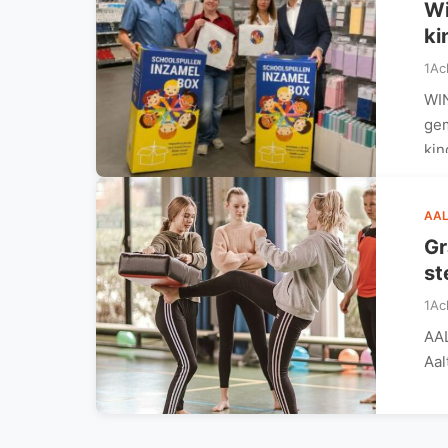
Wi
ki
1Ac
WIN
gem
ki
AAL
Gr
st
1Ac
AAL
Aal