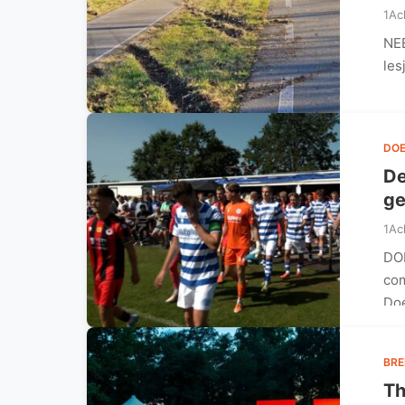
1Ac
NEE
les
DO
De
ge
1Ac
DO
com
Doe
BR
Th