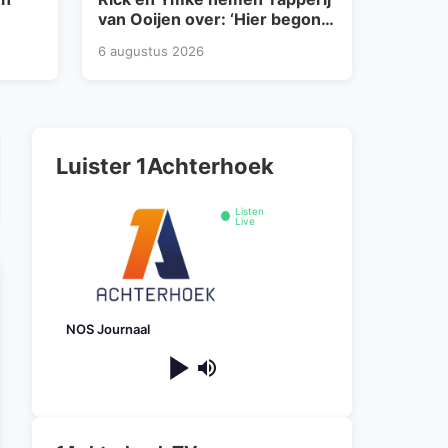
van Ooijen over: ‘Hier begon
het voor mij als 14-jarige’
6 augustus 2026
Luister 1Achterhoek
Listen
Live
NOS Journaal