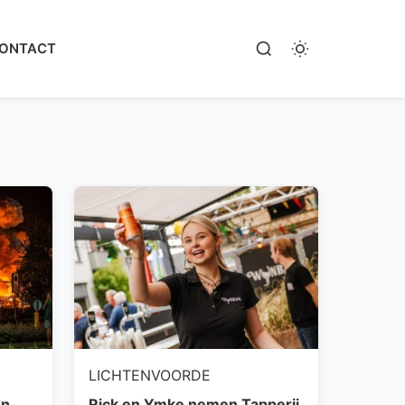
ONTACT
LICHTENVOORDE
en
Rick en Ymke nemen Tapperij