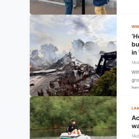
WIN
‘H
bu
in
1Ac
WIN
gro
bed
LAA
Ac
wa
1Ac