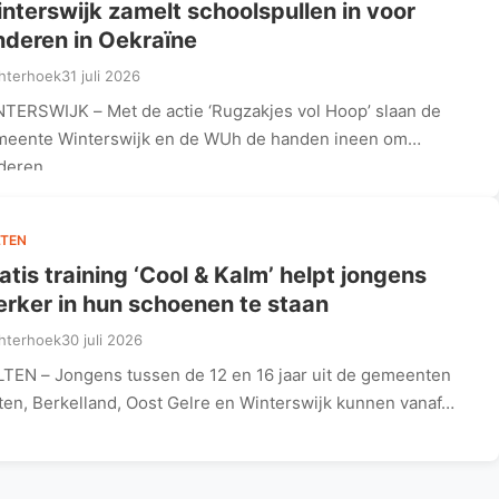
nterswijk zamelt schoolspullen in voor
nderen in Oekraïne
hterhoek
31 juli 2026
TERSWIJK – Met de actie ‘Rugzakjes vol Hoop’ slaan de
eente Winterswijk en de WUh de handen ineen om
nderen…
TEN
atis training ‘Cool & Kalm’ helpt jongens
erker in hun schoenen te staan
hterhoek
30 juli 2026
TEN – Jongens tussen de 12 en 16 jaar uit de gemeenten
ten, Berkelland, Oost Gelre en Winterswijk kunnen vanaf…