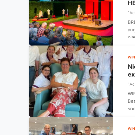
HE
1Ac
BR
aug
pla
WIN
Ni
ex
1Ac
WIN
Bea
spe
WIN