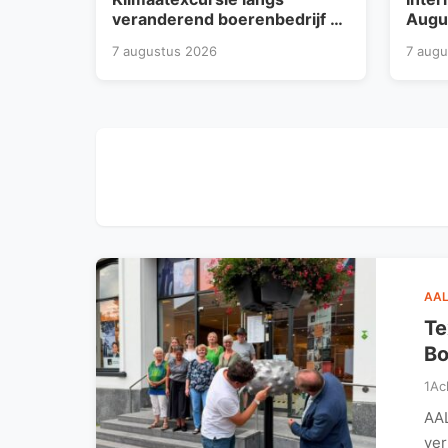
veranderend boerenbedrijf op
Augu
landgoed Het Mentink
neer 
7 augustus 2026
7 augu
Bred
AAL
Te
Bo
1Ac
AAL
ver