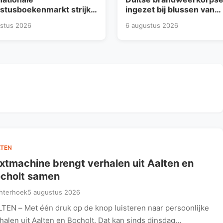
stusboekenmarkt strijkt
ingezet bij blussen van
bij Koppelkerk in
verwoestende brand in
stus 2026
6 augustus 2026
evoort
Winterswijk
TEN
xtmachine brengt verhalen uit Aalten en
cholt samen
hterhoek
5 augustus 2026
TEN – Met één druk op de knop luisteren naar persoonlijke
halen uit Aalten en Bocholt. Dat kan sinds dinsdag…