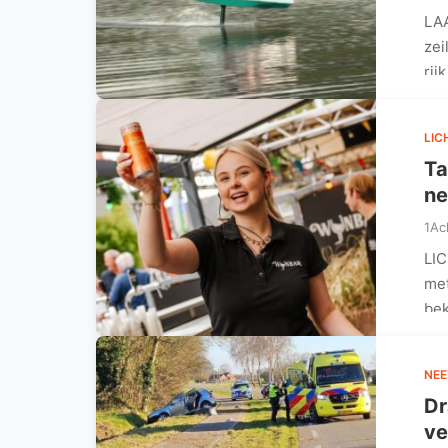
LAA
zei
rij
LIC
Ta
ne
1Ac
LIC
met
be
NEE
Dr
ve