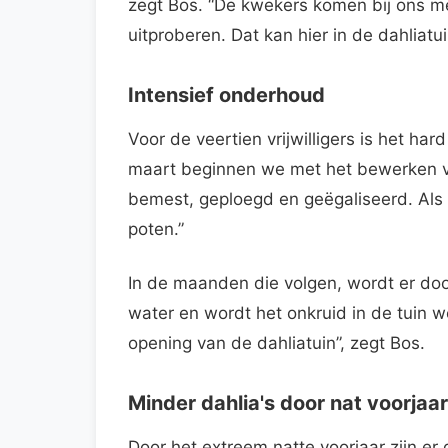
zegt Bos. “De kwekers komen bij ons me
uitproberen. Dat kan hier in de dahliatu
Intensief onderhoud
Voor de veertien vrijwilligers is het ha
maart beginnen we met het bewerken va
bemest, geploegd en geëgaliseerd. Als
poten.”
In de maanden die volgen, wordt er door 
water en wordt het onkruid in de tuin we
opening van de dahliatuin”, zegt Bos.
Minder dahlia's door nat voorjaar
Door het extreem natte voorjaar zijn er 