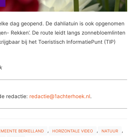
i elke dag geopend. De dahliatuin is ook opgenomen
rgen- Rekken’. De route leidt langs zonnebloemlinten
ijgbaar bij het Toeristisch InformatiePunt (TIP)
k
de redactie:
redactie@1achterhoek.nl
.
,
,
,
EMEENTE BERKELLAND
HORIZONTALE VIDEO
NATUUR