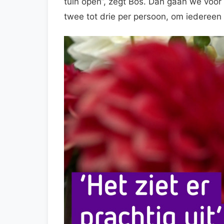
tuin open”, zegt Bos. Dan gaan we voor 
twee tot drie per persoon, om iedereen 