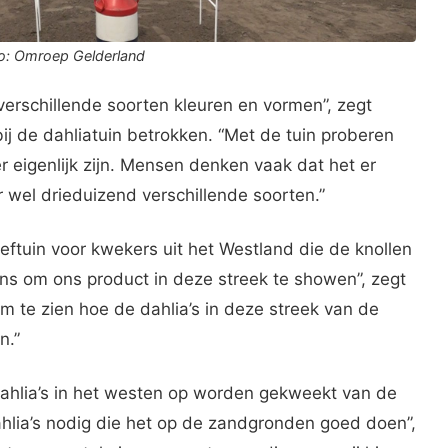
oto: Omroep Gelderland
verschillende soorten kleuren en vormen”, zegt
g bij de dahliatuin betrokken. “Met de tuin proberen
r eigenlijk zijn. Mensen denken vaak dat het er
er wel drieduizend verschillende soorten.”
oeftuin voor kwekers uit het Westland die de knollen
ans om ons product in deze streek te showen”, zegt
 om te zien hoe de dahlia’s in deze streek van de
n.”
dahlia’s in het westen op worden gekweekt van de
hlia’s nodig die het op de zandgronden goed doen”,