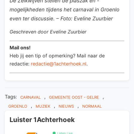
De Zeikwijven stellen de plaszak en -
mogelijkheden tijdens het carnaval in Groenlo
even ter discussie. – Foto: Eveline Zuurbier
Geschreven door Eveline Zuurbier
Mail ons!
Heb jij een tip of opmerking? Mail naar de
redactie:
redactie@1achterhoek.nl
.
Tags:
,
,
CARNAVAL
GEMEENTE OOST - GELRE
,
,
,
GROENLO
MUZIEK
NIEUWS
NORMAAL
Luister 1Achterhoek
Listen Live