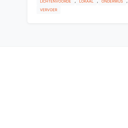
,
,
,
LICHTENVOORDE
LOKAAL
ONDERWIJS
VERVOER