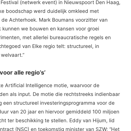
e Festival (netwerk event) in Nieuwspoort Den Haag,
ieke boodschap werd duidelijk omkleed met
t de Achterhoek. Mark Boumans voorzitter van
k kunnen we bouwen en kansen voor groei
rimenten, met allerlei bureaucratische regels en
tegoed van Elke regio telt: structureel, in
welvaart.”
oor alle regio’s’
 Artificial Intelligence motie, waarvoor de
en als input. De motie die rechtstreeks indienbaar
g een structureel investeringsprogramma voor de
uur van 20 jaar en hiervoor gemiddeld 100 miljoen
t ter beschikking te stellen. Eddy van Hijum, lid
tract (NSC) en toekomstig minister van SZW: “Het