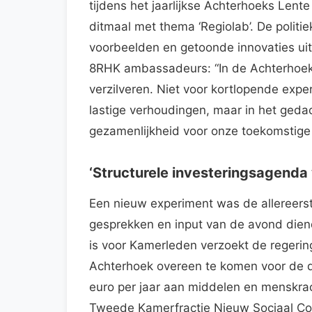
tijdens het jaarlijkse Achterhoeks Lent
ditmaal met thema ‘Regiolab’. De polit
voorbeelden en getoonde innovaties ui
8RHK ambassadeurs: “In de Achterhoe
verzilveren. Niet voor kortlopende expe
lastige verhoudingen, maar in het gedach
gezamenlijkheid voor onze toekomstige 
‘Structurele investeringsagenda v
Een nieuw experiment was de allereerste
gesprekken en input van de avond diend
is voor Kamerleden verzoekt de regerin
Achterhoek overeen te komen voor de d
euro per jaar aan middelen en menskrach
Tweede Kamerfractie Nieuw Sociaal Con