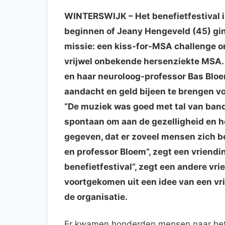
WINTERSWIJK
– Het benefietfestival
beginnen of Jeany Hengeveld (45) gin
missie: een kiss-for-MSA challenge o
vrijwel onbekende hersenziekte MSA.
en haar neuroloog-professor Bas Bloem
aandacht en geld bijeen te brengen v
“De muziek was goed met tal van ban
spontaan om aan de gezelligheid en het
gegeven, dat er zoveel mensen zich b
en professor Bloem”, zegt een vriendin
benefietfestival”, zegt een andere vri
voortgekomen uit een idee van een vr
de organisatie.
Er kwamen honderden mensen naar het f