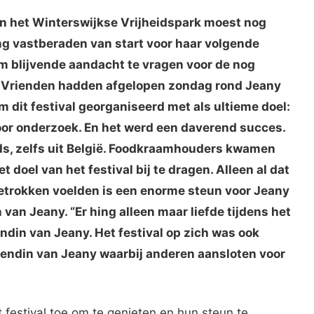
 in het Winterswijkse Vrijheidspark moest nog
g vastberaden van start voor haar volgende
m blijvende aandacht te vragen voor de nog
 Vrienden hadden afgelopen zondag rond Jeany
 dit festival georganiseerd met als ultieme doel:
oor onderzoek. En het werd een daverend succes.
ds, zelfs uit België. Foodkraamhouders kwamen
 doel van het festival bij te dragen. Alleen al dat
etrokken voelden is een enorme steun voor Jeany
 van Jeany. “Er hing alleen maar liefde tijdens het
endin van Jeany. Het festival op zich was ook
iendin van Jeany waarbij anderen aansloten voor
estival toe om te genieten en hun steun te