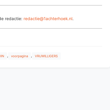
de redactie:
redactie@1achterhoek.nl
.
,
,
UIN
voorpagina
VRIJWILLIGERS