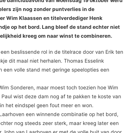
p de damclubavond van woensdag 19 oktober werd
lers zijn nog zonder puntverlies in de
er Wim Klaassen en titelverdediger Henk
je op het bord. Lang bleef de stand echter niet
lijkheid kreeg om naar winst te combineren.
en beslissende rol in de titelrace door van Erik ten
kje dit maal niet herhalen. Thomas Esselink
n een volle stand met geringe speelopties een
Wim Sonderen, maar moest toch toezien hoe Wim
Paul wist deze dam nog af te pakken te koste van
in het eindspel geen fout meer en won.
 Laarhoven een winnende combinatie op het bord,
echter nog steeds zeer sterk, maar kreeg later een
 John van Laarhoven er met de volle buit van door