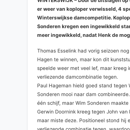
WINTERSWIJK
– Door de uitslagen o
er weer van koploper verwisseld, 4 spe
Winterswijkse damcompetitie. Koplop
Sonderen kregen een ingewikkeld stand
meer ingewikkeld, nadat Henk de moge
Thomas Esselink had vorig seizoen nog e
Hagen te winnen, maar kon dit kunststu
speelde weer met veel lef, maar kreeg i
verliezende damcombinatie tegen.
Paul Hageman hield goed stand tegen 
Sonderen mooi naar dam combineerde. 
één schijf, maar Wim Sonderen maakte 
Gerwin Doornink kreeg tegen John van
maar miste deze. Positioneel stond hij 
verliezende combinatie tegen, waardoor