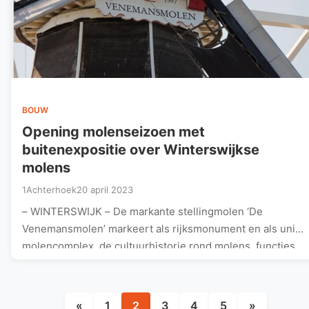
BOUW
Opening molenseizoen met
buitenexpositie over Winterswijkse
molens
1Achterhoek
20 april 2023
– WINTERSWIJK – De markante stellingmolen ‘De
Venemansmolen’ markeert als rijksmonument en als uniek
molencomplex, de cultuurhistorie rond molens, functies…
Berichten
«
1
2
3
4
5
»