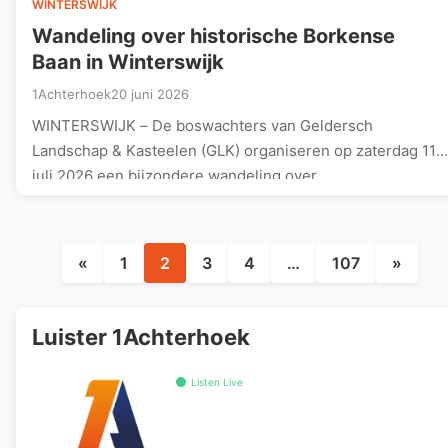
WINTERSWIJK
Wandeling over historische Borkense
Baan in Winterswijk
1Achterhoek
20 juni 2026
WINTERSWIJK – De boswachters van Geldersch
Landschap & Kasteelen (GLK) organiseren op zaterdag 11
juli 2026 een bijzondere wandeling over…
Berichten
«
1
2
3
4
…
107
»
paginering
Luister 1Achterhoek
Listen Live