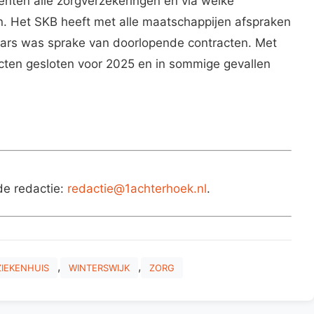
ënten alle zorgverzekeringen en via welke
 Het SKB heeft met alle maatschappijen afspraken
ars was sprake van doorlopende contracten. Met
cten gesloten voor 2025 en in sommige gevallen
de redactie:
redactie@1achterhoek.nl
.
,
,
ZIEKENHUIS
WINTERSWIJK
ZORG