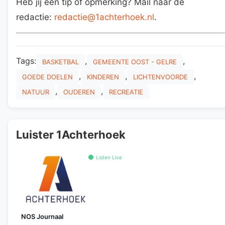
Heb jij een tip of opmerking? Mail naar de
redactie:
redactie@1achterhoek.nl
.
Tags:
,
,
BASKETBAL
GEMEENTE OOST - GELRE
,
,
,
GOEDE DOELEN
KINDEREN
LICHTENVOORDE
,
,
NATUUR
OUDEREN
RECREATIE
Luister 1Achterhoek
Listen Live
NOS Journaal