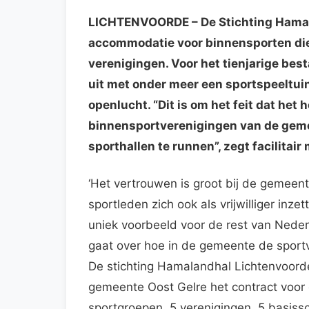
LICHTENVOORDE
– De Stichting Hama
accommodatie voor binnensporten die in
verenigingen. Voor het tienjarige bes
uit met onder meer een sportspeeltuin
openlucht. “Dit is om het feit dat het
binnensportverenigingen van de gem
sporthallen te runnen”, zegt facilitai
‘Het vertrouwen is groot bij de gemee
sportleden zich ook als vrijwilliger in
uniek voorbeeld voor de rest van Nederl
gaat over hoe in de gemeente de spor
De stichting Hamalandhal Lichtenvoorde 
gemeente Oost Gelre het contract voor 
sportgroepen, 5 verenigingen, 5 basissc