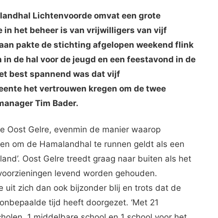
landhal Lichtenvoorde omvat een grote
 het beheer is van vrijwilligers van vijf
taan pakte de stichting afgelopen weekend flink
 in de hal voor de jeugd en een feestavond in de
 het best spannend was dat vijf
eente het vertrouwen kregen om de twee
r manager Tim Bader.
nte Oost Gelre, evenmin de manier waarop
zetten om de Hamalandhal te runnen geldt als een
and’. Oost Gelre treedt graag naar buiten als het
tvoorzieningen levend worden gehouden.
uit zich dan ook bijzonder blij en trots dat de
onbepaalde tijd heeft doorgezet. ‘Met 21
holen, 1 middelbare school en 1 school voor het