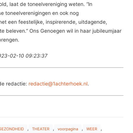
ld, laat de toneelvereniging weten. “In
e toneelverenigingen en ook nog
het een feestelijke, inspirerende, uitdagende,
te beleven.” Ons Genoegen wil in haar jubileumjaar
brengen.
2023-02-10 09:23:37
de redactie:
redactie@1achterhoek.nl
.
,
,
,
,
GEZONDHEID
THEATER
voorpagina
WEER