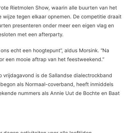
ote Rietmolen Show, waarin alle buurten van het
 wijze tegen elkaar opnemen. De competitie draait
Buurten presenteren onder meer een eigen vlag en
esloten met een afterparty.
 ons echt een hoogtepunt”, aldus Morsink. “Na
or een mooie aftrap van het feestweekend.”
Op vrijdagavond is de Sallandse dialectrockband
t begon als Normaal-coverband, heeft inmiddels
ekende nummers als Annie Uut de Bochte en Baat
dagen activiteiten voor alle leeftijden.