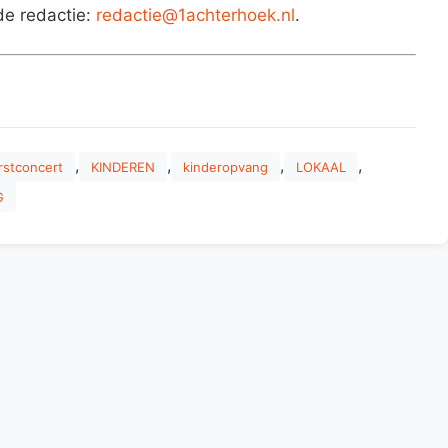
de redactie:
redactie@1achterhoek.nl
.
,
,
,
,
rstconcert
KINDEREN
kinderopvang
LOKAAL
G