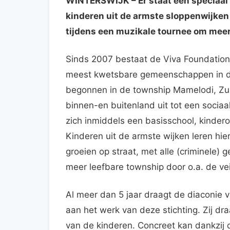
WINTERSWIJK
– Er staat een speciaa
kinderen uit de armste sloppenwijken
tijdens een muzikale tournee om mee
Sinds 2007 bestaat de Viva Foundation d
meest kwetsbare gemeenschappen in de
begonnen in de township Mamelodi, Zuid 
binnen-en buitenland uit tot een socia
zich inmiddels een basisschool, kindero
Kinderen uit de armste wijken leren hie
groeien op straat, met alle (criminele)
meer leefbare township door o.a. de ve
Al meer dan 5 jaar draagt de diaconie 
aan het werk van deze stichting. Zij dr
van de kinderen. Concreet kan dankzij 