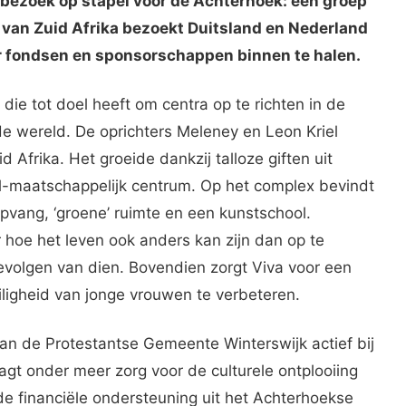
l bezoek op stapel voor de Achterhoek: een groep
 van Zuid Afrika bezoekt Duitsland en Nederland
r fondsen en sponsorschappen binnen te halen.
ie tot doel heeft om centra op te richten in de
 wereld. De oprichters Meleney en Leon Kriel
Afrika. Het groeide dankzij talloze giften uit
al-maatschappelijk centrum. Op het complex bevindt
pvang, ‘groene’ ruimte en een kunstschool.
r hoe het leven ook anders kan zijn dan op te
 gevolgen van dien. Bovendien zorgt Viva voor een
iligheid van jonge vrouwen te verbeteren.
van de Protestantse Gemeente Winterswijk actief bij
aagt onder meer zorg voor de culturele ontplooiing
de financiële ondersteuning uit het Achterhoekse