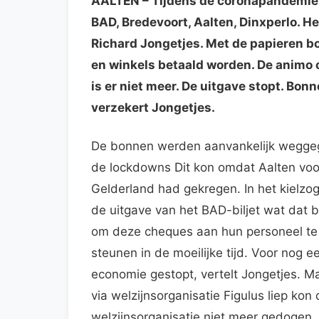
AALTEN
– Tijdens de coronapandemie 
BAD, Bredevoort, Aalten, Dinxperlo. H
Richard Jongetjes. Met de papieren bo
en winkels betaald worden. De animo 
is er niet meer. De uitgave stopt. Bon
verzekert Jongetjes.
De bonnen werden aanvankelijk wegge
de lockdowns Dit kon omdat Aalten voor 
Gelderland had gekregen. In het kielz
de uitgave van het BAD-biljet wat dat
om deze cheques aan hun personeel te 
steunen in de moeilijke tijd. Voor nog 
economie gestopt, vertelt Jongetjes. Ma
via welzijnsorganisatie Figulus liep kon
welzijnsorganisatie niet meer gedogen.