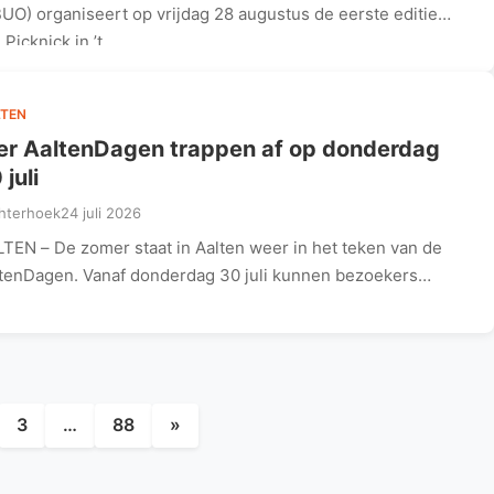
UO) organiseert op vrijdag 28 augustus de eerste editie
 Picknick in ’t…
TEN
er AaltenDagen trappen af op donderdag
 juli
hterhoek
24 juli 2026
TEN – De zomer staat in Aalten weer in het teken van de
tenDagen. Vanaf donderdag 30 juli kunnen bezoekers…
Berichten
paginering
3
…
88
»