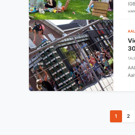
(GB
van
AAL
Vi
30
1Ac
AAL
Aal
1
2