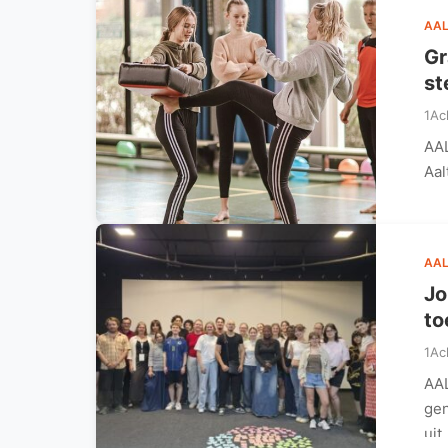
AAL
Gr
st
1Ac
AAL
Aal
AAL
Jo
to
1Ac
AAL
gen
uit