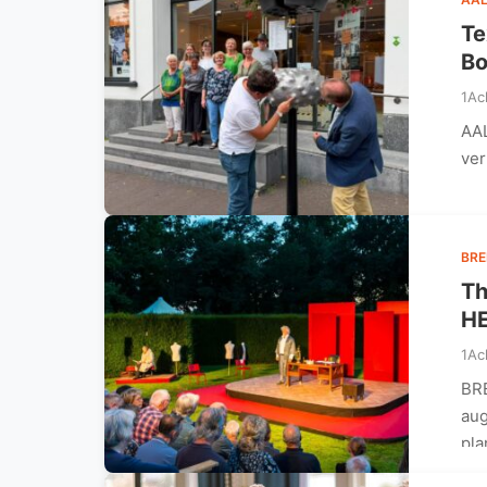
Te
Bo
1Ac
AAL
ver
BR
Th
HE
1Ac
BR
aug
pla