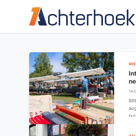
BR
In
ne
1Ac
BR
aug
bui
AAL