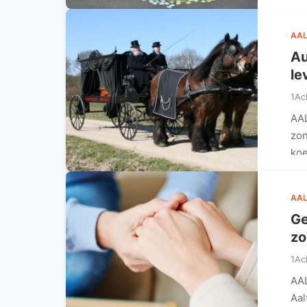
AAL
Au
le
1Ac
AAL
zon
koe
AAL
Ge
zo
1Ac
AAL
Aal