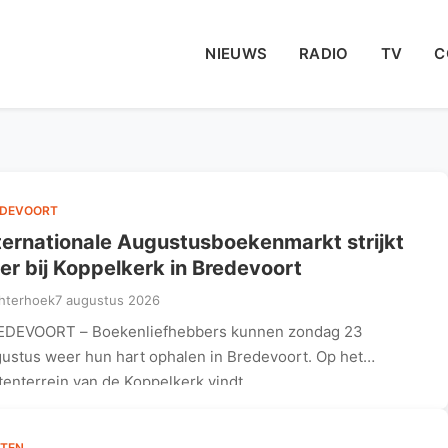
NIEUWS
RADIO
TV
C
EDEVOORT
ternationale Augustusboekenmarkt strijkt
er bij Koppelkerk in Bredevoort
hterhoek
7 augustus 2026
EDEVOORT – Boekenliefhebbers kunnen zondag 23
ustus weer hun hart ophalen in Bredevoort. Op het
tenterrein van de Koppelkerk vindt…
TEN