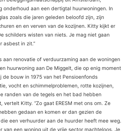
lig onderhoud aan een dertigtal huurwoningen. In
as zoals die jaren geleden beloofd zijn, zijn
uren en en verven van de kozijnen. Kitty kijkt er
e schilders wisten van niets. Je mag niet gaan
 asbest in zit.”
iets aan renovatie of verduurzaming aan de woningen
 een huurwoning aan De Miggelt, die op enig moment
j de bouw in 1975 van het Pensioenfonds
tie, vocht en schimmelproblemen, rotte kozijnen,
de randen van de tegels en het bad hebben
it, vertelt Kitty. “Zo gaat ERESM met ons om. Ze
e hebben gedaan en komen er dan gezien de
n die een verhuurder aan de huurder heeft mee weg.
er van een woning uit de vrije sector machteloos. Je