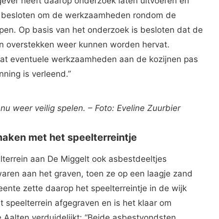
ever heeft daarop onderzoek laten uitvoeren en
ten besloten om de werkzaamheden rondom de
ppen. Op basis van het onderzoek is besloten dat de
 overstekken weer kunnen worden hervat.
dat eventuele werkzaamheden aan de kozijnen pas
nning is verleend.”
 nu weer veilig spelen. – Foto: Eveline Zuurbier
aken met het speelterreintje
lterrein aan De Miggelt ook asbestdeeltjes
aren aan het graven, toen ze op een laagje zand
nte zette daarop het speelterreintje in de wijk
et speelterrein afgegraven en is het klaar om
Aalten verduidelijkt: “Beide asbestvondsten