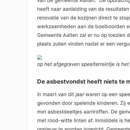
van de gemeente Aalten: “De opdrachtg
heeft naar aanleiding van de resulta
renovatie van de kozijnen direct te sto
werkzaamheden aan de boeiboorden en
Gemeente Aalten zal er nu op toezien 
plaats zullen vinden nadat er een vergu
op het afgegraven speelterreintje is het
De asbestvondst heeft niets te m
In maart van dit jaar waren op een spee
gevonden door spelende kinderen. Zij w
met asbestdeeltjes aantroffen. De gemee
met rood-witte linten af. Inmiddels is h
opnieuw te worden ingericht. Gemeente 