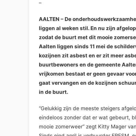
–
AALTEN
– De onderhoudswerkzaamhed
liggen al weken stil. En nu zijn afgel
zodat de buurt met dit mooie zomerse
Aalten liggen sinds 11 mei de schilde
kozijnen zit asbest en er zit meer as
buurtbewoners en de gemeente Aalten 
vrijkomen bestaat er geen gevaar voo
gaat vervangen en de kozijnen schuurt
in de buurt.
“Gelukkig zijn de meeste steigers afg
eindeloos zonder dat er wat gebeurt, bl
mooie zomerweer” zegt Kitty Mager van
Sinds eind april is verhuurder ERESM,