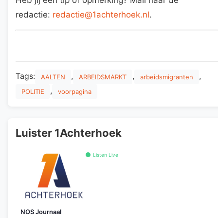
Heb jij een tip of opmerking? Mail naar de
redactie:
redactie@1achterhoek.nl
.
Tags:
,
,
,
AALTEN
ARBEIDSMARKT
arbeidsmigranten
,
POLITIE
voorpagina
Luister 1Achterhoek
Listen Live
NOS Journaal