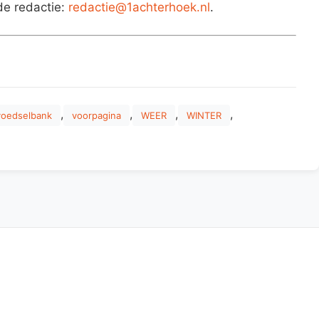
de redactie:
redactie@1achterhoek.nl
.
,
,
,
,
voedselbank
voorpagina
WEER
WINTER