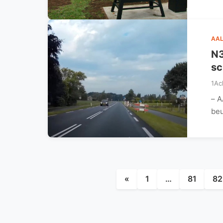
AAL
N3
sc
1Ac
– A
beu
«
1
…
81
82