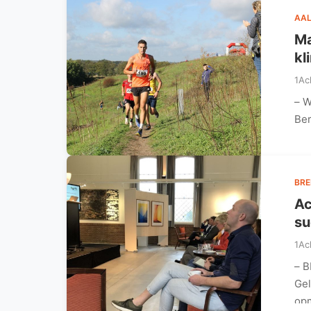
AAL
Ma
kl
1Ac
– W
Ber
BR
Ac
su
1Ac
– 
Gel
op