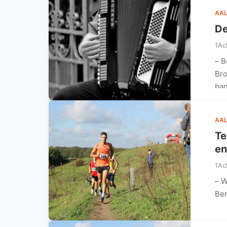
AAL
De
1Ac
– B
Bro
ba
AAL
Te
en
1Ac
– W
Ber