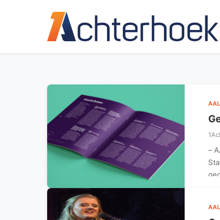
AAL
Ge
1Ac
– A
Sta
geo
AAL