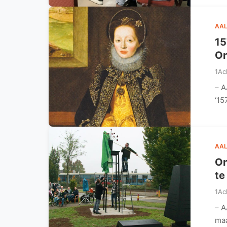
AAL
15
On
1Ac
– A
‘15
AAL
On
te
1Ac
– A
maa