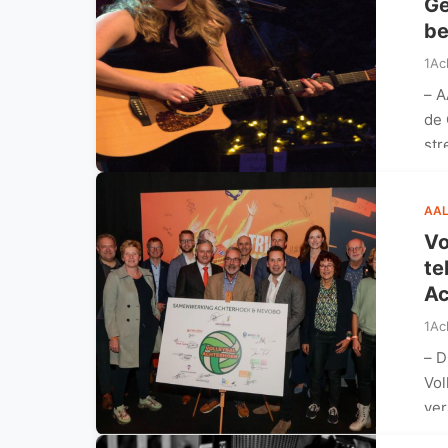
Ge
b
1Ac
– A
de 
str
AAL
Vo
te
Ac
1Ac
– D
Vol
ver