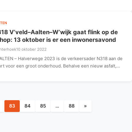
TEN
18 V’veld–Aalten–W’wijk gaat flink op de
hop: 13 oktober is er een inwonersavond
hterhoek
10 oktober 2022
ALTEN – Halverwege 2023 is de verkeersader N318 aan de
rt voor een groot onderhoud. Behalve een nieuw asfalt,…
Berichten
paginering
83
84
85
…
88
»