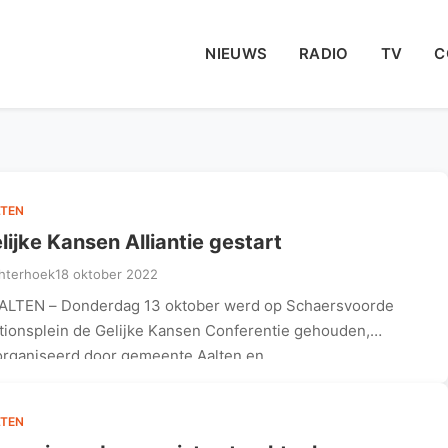
NIEUWS
RADIO
TV
C
TEN
lijke Kansen Alliantie gestart
hterhoek
18 oktober 2022
ALTEN – Donderdag 13 oktober werd op Schaersvoorde
tionsplein de Gelijke Kansen Conferentie gehouden,
rganiseerd door gemeente Aalten en…
TEN