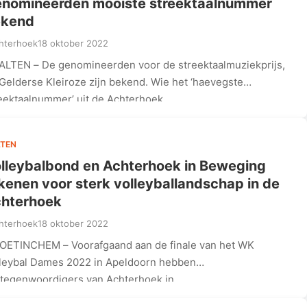
nomineerden mooiste streektaalnummer
ekend
hterhoek
18 oktober 2022
ALTEN – De genomineerden voor de streektaalmuziekprijs,
Gelderse Kleiroze zijn bekend. Wie het ‘haevegste
eektaalnummer’ uit de Achterhoek…
TEN
lleybalbond en Achterhoek in Beweging
kenen voor sterk volleyballandschap in de
hterhoek
hterhoek
18 oktober 2022
OETINCHEM – Voorafgaand aan de finale van het WK
leybal Dames 2022 in Apeldoorn hebben
tegenwoordigers van Achterhoek in…