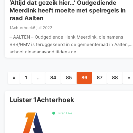
‘Altijd dat gezeik hier…’ Oudgediende
Meerdink heeft moeite met spelregels in
raad Aalten
1Achterhoek
6 juli 2022
– AALTEN – Oudgediende Henk Meerdink, die namens
BBB/HMV is teruggekeerd in de gemeenteraad in Aalten,
schoot dinsdagavond tijdens de…
Berichten
«
1
…
84
85
86
87
88
»
paginering
Luister 1Achterhoek
Listen Live