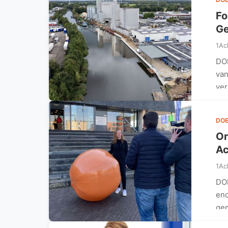
Fo
Ge
1Ac
DOE
van
ve
DO
Or
Ac
1Ac
DO
eno
gem