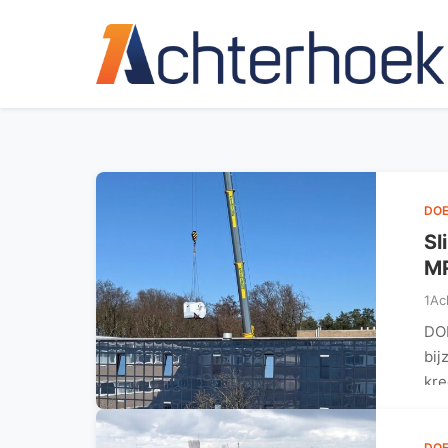
DO
Sl
MR
1Ac
DO
bij
kr
DO