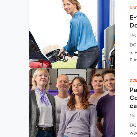
DO
E-
Do
1Ac
DO
is 
Fi
DO
Pa
Co
c
1Ac
DOE
wee