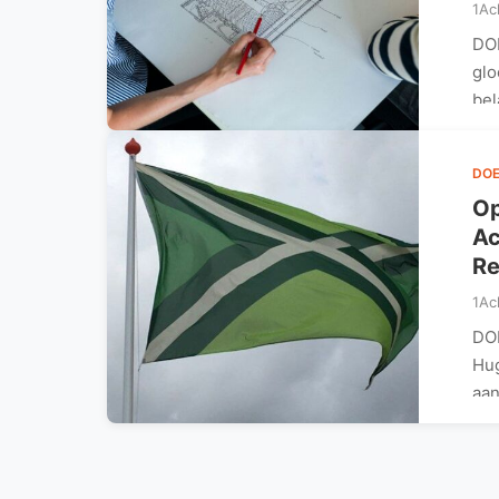
1Ac
DO
glo
bel
DO
Op
Ac
Re
1Ac
DO
Hug
aan