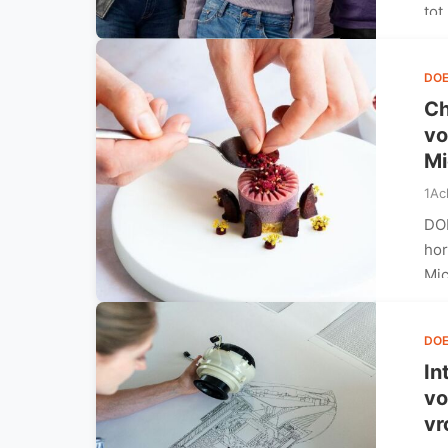
tot
DO
Ch
vo
Mi
1Ac
DOE
hor
Mic
DO
In
vo
vr