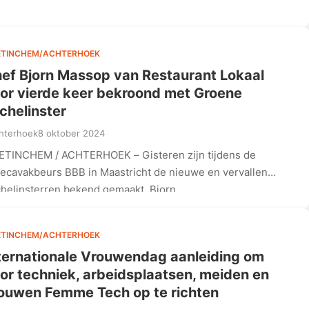
…
ETINCHEM/ACHTERHOEK
ef Bjorn Massop van Restaurant Lokaal
or vierde keer bekroond met Groene
chelinster
hterhoek
8 oktober 2024
TINCHEM / ACHTERHOEK – Gisteren zijn tijdens de
ecavakbeurs BBB in Maastricht de nieuwe en vervallen
helinsterren bekend gemaakt. Bjorn…
ETINCHEM/ACHTERHOEK
ternationale Vrouwendag aanleiding om
or techniek, arbeidsplaatsen, meiden en
ouwen Femme Tech op te richten