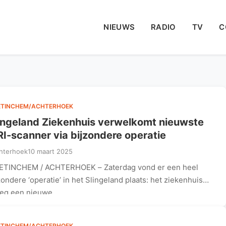
NIEUWS
RADIO
TV
C
ETINCHEM/ACHTERHOEK
ingeland Ziekenhuis verwelkomt nieuwste
I-scanner via bijzondere operatie
hterhoek
10 maart 2025
ETINCHEM / ACHTERHOEK – Zaterdag vond er een heel
zondere ‘operatie’ in het Slingeland plaats: het ziekenhuis
eeg een nieuwe…
ETINCHEM/ACHTERHOEK