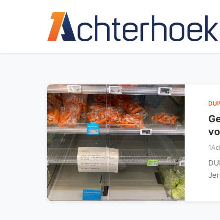
DUI
Ge
vo
1Ac
DUI
Jer