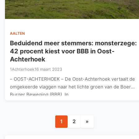
AALTEN
Beduidend meer stemmers: monsterzege:
42 procent kiest voor BBB in Oost-
Achterhoek
1Achterhoek
16 maart 2023
– OOST-ACHTERHOEK – De Oost-Achterhoek vertaalt de
omgekeerde vlaggen naar het lichte groen van de Boer
Burger Beweging (BBB). In…
Berichten
1
2
»
paginering