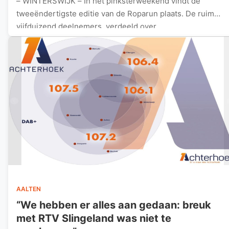
– WINTERSWIJK – In het pinksterweekend vindt de
tweeëndertigste editie van de Roparun plaats. De ruim
vijfduizend deelnemers, verdeeld over…
AALTEN
“We hebben er alles aan gedaan: breuk
met RTV Slingeland was niet te