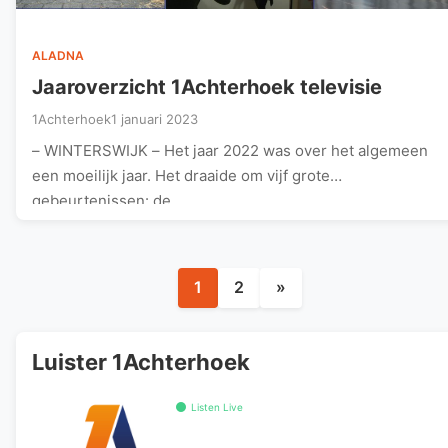
ALADNA
Jaaroverzicht 1Achterhoek televisie
1Achterhoek
1 januari 2023
– WINTERSWIJK – Het jaar 2022 was over het algemeen
een moeilijk jaar. Het draaide om vijf grote
gebeurtenissen: de…
Berichten
1
2
»
paginering
Luister 1Achterhoek
Listen Live