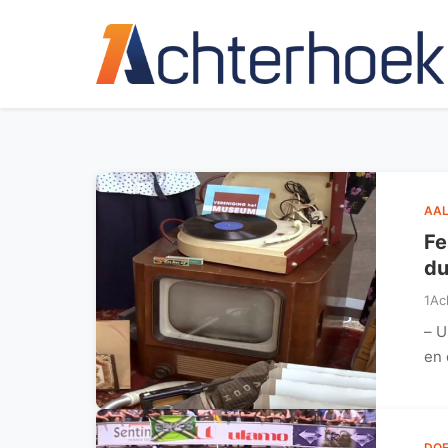
AAL
Fe
du
1Ac
– U
en 
DO