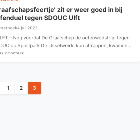
raafschapsfeertje’ zit er weer goed in bij
fenduel tegen SDOUC Ulft
hterhoek
4 juli 2022
LFT – Nog voordat De Graafschap de oefenwedstrijd tegen
UC op Sportpark De IJsselweide kon aftrappen, kwamen
 supporters…
Berichten
paginering
1
2
3