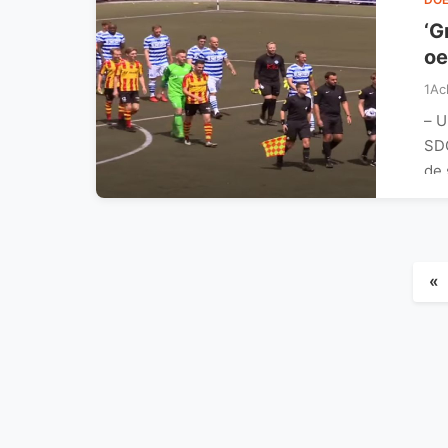
‘G
oe
1Ac
– U
SDO
de
«