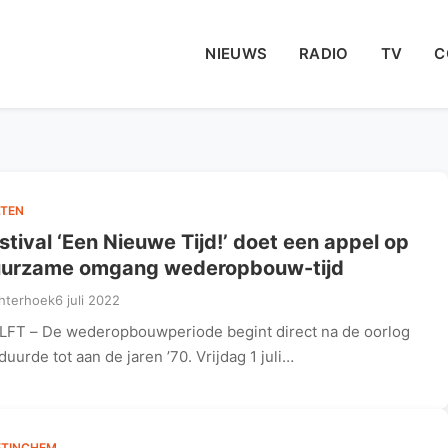
NIEUWS
RADIO
TV
C
TEN
stival ‘Een Nieuwe Tijd!’ doet een appel op
urzame omgang wederopbouw-tijd
hterhoek
6 juli 2022
LFT – De wederopbouwperiode begint direct na de oorlog
duurde tot aan de jaren ’70. Vrijdag 1 juli…
ETINCHEM