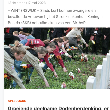
1Achterhoek
17 mei 2023
– WINTERSWIJK – Sinds kort kunnen zwangere en
bevallende vrouwen bij het Streekziekenhuis Koningin
Beatrix (SKB) gebruikmaken van een BirthVR…
APELDOORN
Groeiende deelname Dodenherdenking: er