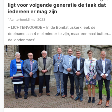
ligt voor volgende generatie de taak dat
iedereen er mag zijn
1Achterhoek
5 mei 2023
– LICHTENVOORDE – In de Bonifatiuskerk leek de
deelname aan 4 mei minder te zijn, maar eenmaal buiten
de ‘dodenmars’…