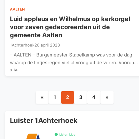
AALTEN
Luid applaus en Wilhelmus op kerkorgel
voor zeven gedecoreerden uit de
gemeente Aalten
1Achterhoek
26 april 2023
– AALTEN – Burgemeester Stapelkamp was voor de dag
waarop de lintjesregen viel al vroeg uit de veren. Voordat
alle…
Berichten
«
1
2
3
4
»
paginering
Luister 1Achterhoek
Listen Live