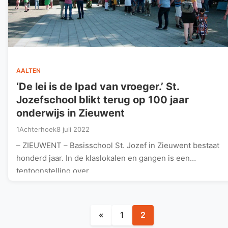
AALTEN
‘De lei is de Ipad van vroeger.’ St.
Jozefschool blikt terug op 100 jaar
onderwijs in Zieuwent
1Achterhoek
8 juli 2022
– ZIEUWENT – Basisschool St. Jozef in Zieuwent bestaat
honderd jaar. In de klaslokalen en gangen is een
tentoonstelling over…
Berichten
«
1
2
paginering