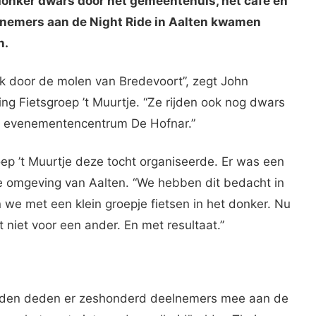
donker dwars door het gemeentehuis, het café en
nemers aan de Night Ride in Aalten kwamen
n.
k door de molen van Bredevoort”, zegt John
ng Fietsgroep ’t Muurtje. “Ze rijden ook nog dwars
en evenementencentrum De Hofnar.”
oep ’t Muurtje deze tocht organiseerde. Er was een
de omgeving van Aalten. “We hebben dit bedacht in
n we met een klein groepje fietsen in het donker. Nu
niet voor een ander. En met resultaat.”
den deden er zeshonderd deelnemers mee aan de