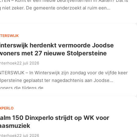
TEN – Komt er een nieuw bedrijventerrein in Aalten? Dat is
 niet zeker. De gemeente onderzoekt al ruim een…
TERSWIJK
nterswijk herdenkt vermoorde Joodse
woners met 27 nieuwe Stolpersteine
hterhoek
22 juli 2026
TERSWIJK – In Winterswijk zijn zondag voor de vijfde keer
lpersteine geplaatst ter nagedachtenis aan Joodse
oners die tijdens de…
XPERLO
alm 150 Dinxperlo strijdt op WK voor
aasmuziek
hterhoek
22 juli 2026