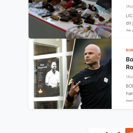
1Ac
LIC
dit
ze 
BO
Bo
Ro
1Ac
BOR
han
op