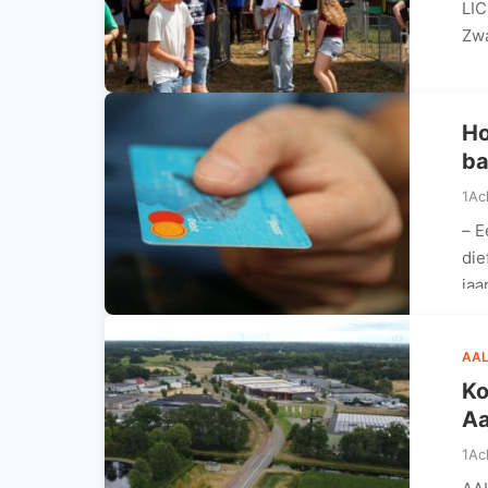
LIC
Zwa
Ho
ba
1Ac
– E
die
jaa
AAL
Ko
Aa
1Ac