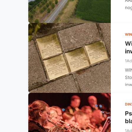
AAL
nog
WIN
Wi
in
1Ac
WIN
Sto
inw
DIN
Ps
bl
1Ac