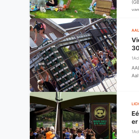
(GB
van
AAL
Vi
30
1Ac
AAL
Aal
LIC
Eé
er
1Ac