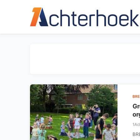
BR
Gr
or
1Ac
BRE