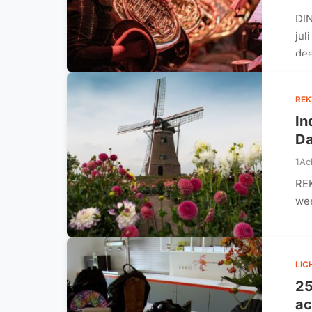
DIN
jul
de
REK
In
Da
1Ac
REK
wee
LIC
25
ac