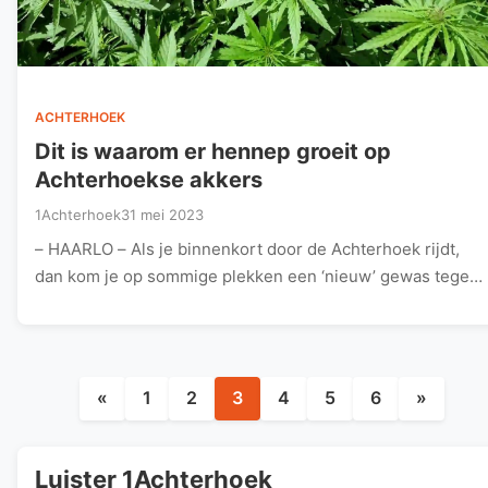
ACHTERHOEK
Dit is waarom er hennep groeit op
Achterhoekse akkers
1Achterhoek
31 mei 2023
– HAARLO – Als je binnenkort door de Achterhoek rijdt,
dan kom je op sommige plekken een ‘nieuw’ gewas tegen.
…
Berichten
«
1
2
3
4
5
6
»
paginering
Luister 1Achterhoek