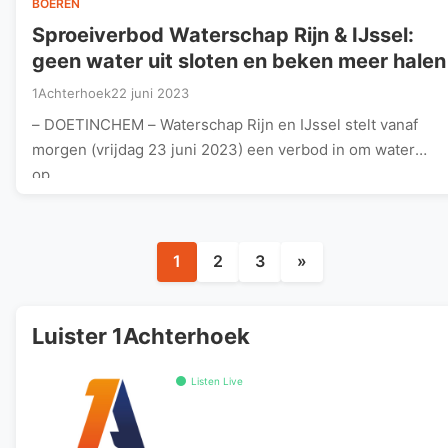
BOEREN
Sproeiverbod Waterschap Rijn & IJssel:
geen water uit sloten en beken meer halen
1Achterhoek
22 juni 2023
– DOETINCHEM – Waterschap Rijn en IJssel stelt vanaf
morgen (vrijdag 23 juni 2023) een verbod in om water
op…
Berichten
1
2
3
»
paginering
Luister 1Achterhoek
Listen Live