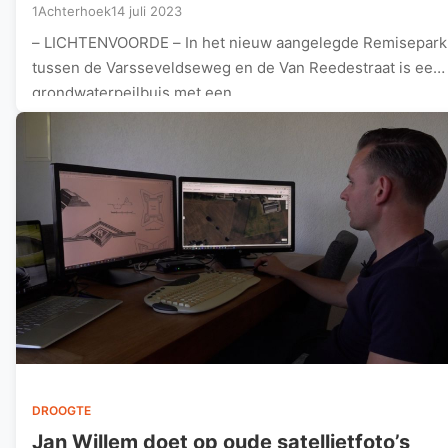
1Achterhoek
14 juli 2023
– LICHTENVOORDE – In het nieuw aangelegde Remisepark
tussen de Varsseveldseweg en de Van Reedestraat is een
grondwaterpeilbuis met een…
DROOGTE
Jan Willem doet op oude satellietfoto’s