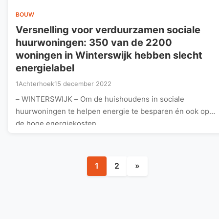
BOUW
Versnelling voor verduurzamen sociale
huurwoningen: 350 van de 2200
woningen in Winterswijk hebben slecht
energielabel
1Achterhoek
15 december 2022
– WINTERSWIJK – Om de huishoudens in sociale
huurwoningen te helpen energie te besparen én ook op
de hoge energiekosten,…
Berichten
1
2
»
paginering