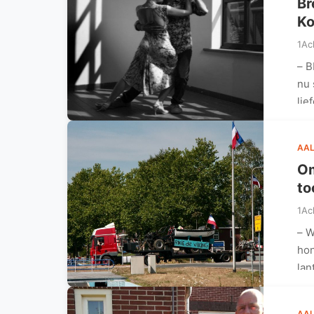
Br
Ko
1Ac
– B
nu 
lie
AAL
Om
to
1Ac
– W
hon
lan
AAL