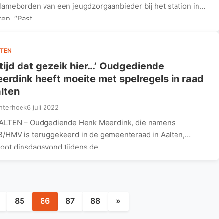
lameborden van een jeugdzorgaanbieder bij het station in
ten. “Past…
TEN
ltijd dat gezeik hier…’ Oudgediende
erdink heeft moeite met spelregels in raad
lten
hterhoek
6 juli 2022
ALTEN – Oudgediende Henk Meerdink, die namens
/HMV is teruggekeerd in de gemeenteraad in Aalten,
oot dinsdagavond tijdens de…
Berichten
paginering
85
86
87
88
»