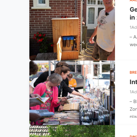
Ge
in
1Ac
– A
wee
BR
In
1Ac
– B
Zon
pla
DIN