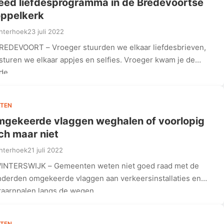
eed liefdesprogramma in de Bredevoortse
ppelkerk
hterhoek
23 juli 2022
REDEVOORT – Vroeger stuurden we elkaar liefdesbrieven,
sturen we elkaar appjes en selfies. Vroeger kwam je de
fde…
TEN
gekeerde vlaggen weghalen of voorlopig
ch maar niet
hterhoek
21 juli 2022
INTERSWIJK – Gemeenten weten niet goed raad met de
derden omgekeerde vlaggen aan verkeersinstallaties en
taarnpalen langs de wegen.…
TEN