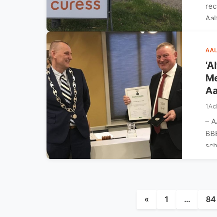
rec
Aal
AAL
‘A
Me
Aa
1Ac
– A
BBB
sch
«
1
…
84