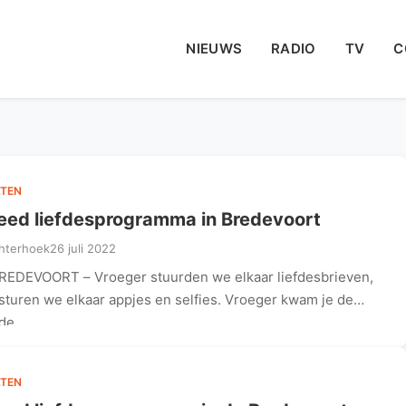
NIEUWS
RADIO
TV
C
TEN
eed liefdesprogramma in Bredevoort
hterhoek
26 juli 2022
REDEVOORT – Vroeger stuurden we elkaar liefdesbrieven,
sturen we elkaar appjes en selfies. Vroeger kwam je de
fde…
TEN