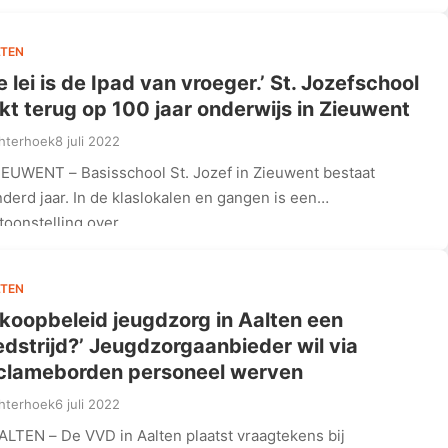
TEN
e lei is de Ipad van vroeger.’ St. Jozefschool
ikt terug op 100 jaar onderwijs in Zieuwent
hterhoek
8 juli 2022
IEUWENT – Basisschool St. Jozef in Zieuwent bestaat
derd jaar. In de klaslokalen en gangen is een
toonstelling over…
TEN
nkoopbeleid jeugdzorg in Aalten een
dstrijd?’ Jeugdzorgaanbieder wil via
clameborden personeel werven
hterhoek
6 juli 2022
ALTEN – De VVD in Aalten plaatst vraagtekens bij