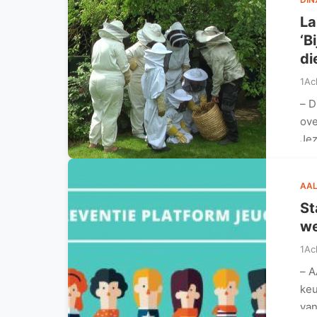
La
‘B
di
1Ac
– D
ove
Jez
AAL
St
we
1Ac
– A
keu
va