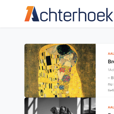
AAL
Br
1Ac
– B
nu 
lie
AAL