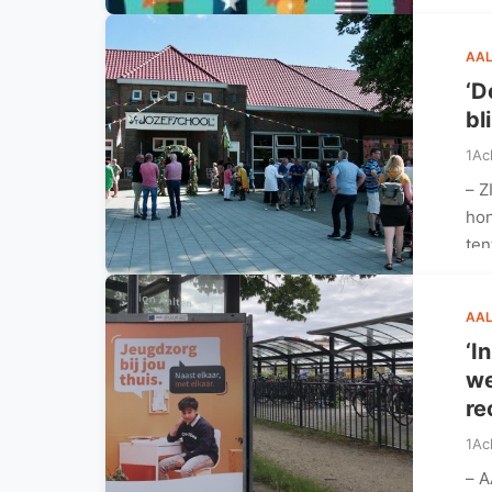
AAL
‘D
bl
1Ac
– Z
hon
ten
AAL
‘I
we
re
1Ac
– A